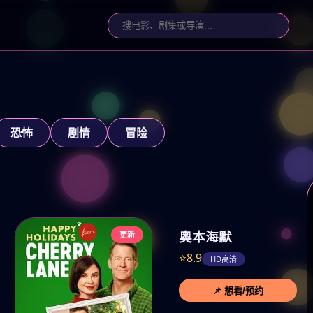
恐怖
剧情
冒险
奥本海默
更新
⭐8.9
HD高清
📌 想看/预约