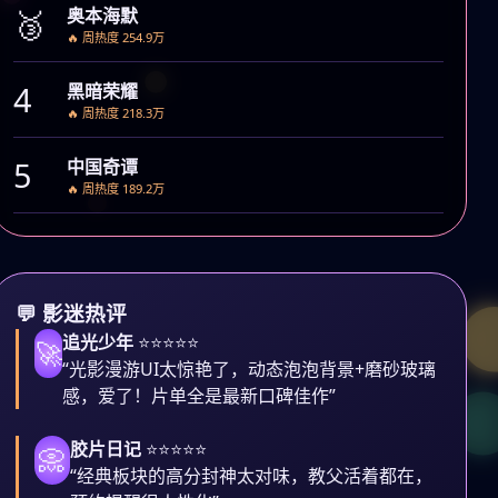
🥉
奥本海默
🔥 周热度 254.9万
4
黑暗荣耀
🔥 周热度 218.3万
5
中国奇谭
🔥 周热度 189.2万
💬 影迷热评
追光少年
⭐⭐⭐⭐⭐
🚀
“光影漫游UI太惊艳了，动态泡泡背景+磨砂玻璃
感，爱了！片单全是最新口碑佳作”
胶片日记
⭐⭐⭐⭐⭐
📀
“经典板块的高分封神太对味，教父活着都在，