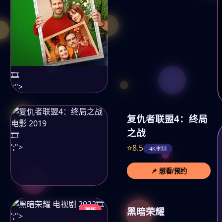
🎞️
';">
复仇者联盟4：终局
之战
🎞️
';">
⭐8.5
4K重制
📌 想看/预约
🎞️
黑暗荣耀
更新
';">