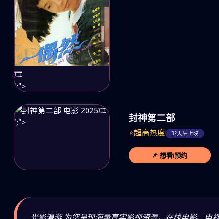
🎞️
';">
🎞️
封神第二部
';">
⭐超高热度
32天后上映
📌 想看/预约
光影漫游 为您呈现海量真实影视资源，在线电影、电