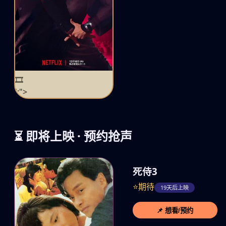
🎞️
';">
⏳ 即将上映 · 预约抢声
死侍3
⭐期待
19天后上映
📌 想看/预约