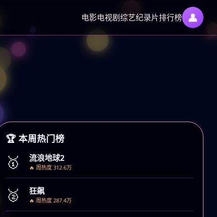
👤
电影
电视剧
综艺
纪录片
排行榜
›
🏆 本周热门榜
🥇
流浪地球2
🔥 周热度 312.6万
🥈
狂飙
🔥 周热度 287.4万