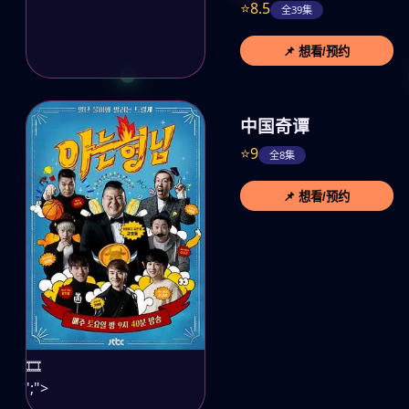
⭐8.5
全39集
📌 想看/预约
中国奇谭
⭐9
全8集
📌 想看/预约
🎞️
';">