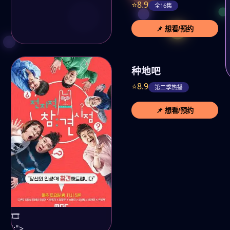
⭐8.9
全16集
📌 想看/预约
种地吧
⭐8.9
第二季热播
📌 想看/预约
🎞️
';">