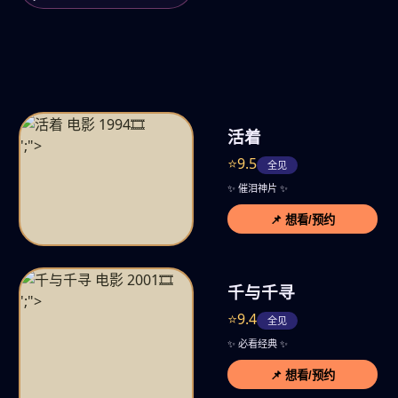
🎞️
活着
';">
⭐9.5
全见
✨ 催泪神片 ✨
📌 想看/预约
🎞️
千与千寻
';">
⭐9.4
全见
✨ 必看经典 ✨
📌 想看/预约