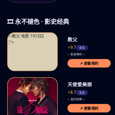
🎞️ 永不褪色 · 影史经典
🎞️
教父
';">
⭐9.7
全见
✨ 影史神作 ✨
📌 想看/预约
天使爱美丽
⭐8.7
全见
✨ 高分封神 ✨
📌 想看/预约