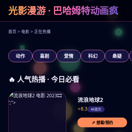
狂飙
光影漫游 · 巴哈姆特动画疯
正义狂飙，黑白对决
立即观看
首页 > 电影 > 正在热播
‹
动作
喜剧
爱情
科幻
悬疑
🔥 人气热播 · 今日必看
🎞️
流浪地球2
';">
⭐8.3
4K蓝光
📌 想看/预约