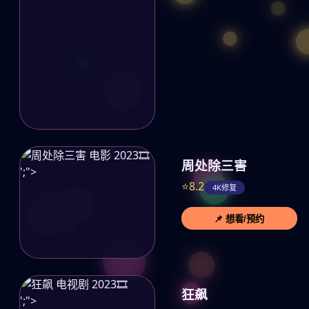
🎞️
周处除三害
';">
⭐8.2
4K修复
📌 想看/预约
🎞️
狂飙
';">